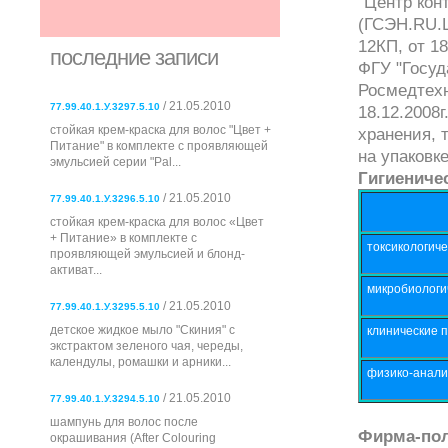
"Центр кон
(ГСЭН.RU.Ц
12КП, от 1
последние записи
ФГУ "Госуд
Росмедтехн
/ 21.05.2010
77.99.40.1.У.3297.5.10
18.12.2008
стойкая крем-краска для волос "Цвет +
хранения, 
Питание" в комплекте с проявляющей
на упаковк
эмульсией серии "Pal...
Гигиениче
/ 21.05.2010
77.99.40.1.У.3296.5.10
стойкая крем-краска для волос «Цвет
+ Питание» в комплекте с
токсикологиче
проявляющей эмульсией и блонд-
активат...
микробиологи
/ 21.05.2010
77.99.40.1.У.3295.5.10
детское жидкое мыло "Скиния" с
клинические 
экстрактом зеленого чая, череды,
календулы, ромашки и арники...
физико-анали
/ 21.05.2010
77.99.40.1.У.3294.5.10
шампунь для волос после
Фирма-пол
окрашивания (After Colouring