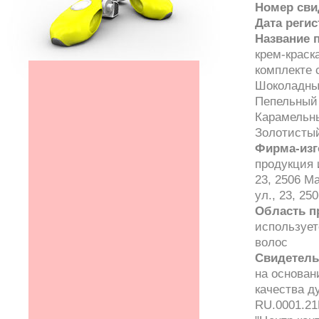
Номер сви
Дата реги
Название 
крем-краска
комплекте 
Шоколадный
Пепельный 
Карамельны
Золотистый
Фирма-изг
продукция и
23, 2506 Ma
ул., 23, 25
Область п
использует
волос
Свидетель
на основан
качества 
RU.0001.21