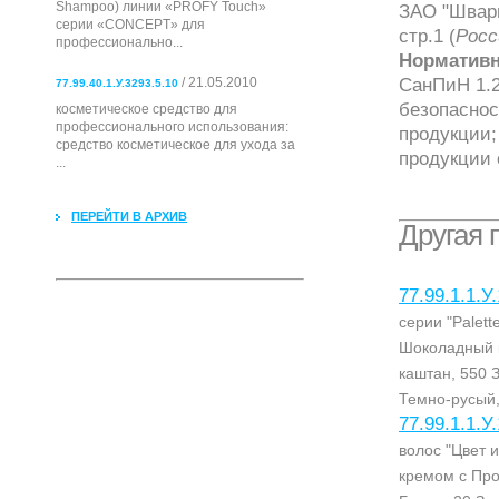
Shampoo) линии «PROFY Touch»
ЗАО "Шварц
серии «CONCEPT» для
стр.1 (
Росс
профессионально...
Нормативн
СанПиН 1.2
/ 21.05.2010
77.99.40.1.У.3293.5.10
безопаснос
косметическое средство для
профессионального использования:
продукции;
cредство косметическое для ухода за
продукции 
...
ПЕРЕЙТИ В АРХИВ
Другая 
77.99.1.1.У
серии "Palet
Шоколадный к
каштан, 550 
Темно-русый,
77.99.1.1.У
волос "Цвет 
кремом с Про