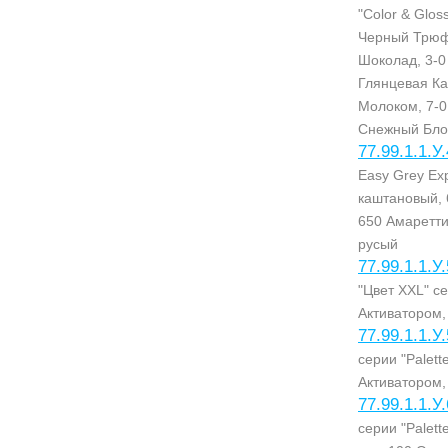
"Color & Glos
Черный Трюфе
Шоколад, 3-0
Глянцевая Ка
Молоком, 7-0
Снежный Бло
77.99.1.1.У
Easy Grey Ex
каштановый, 
650 Амаретти
русый
77.99.1.1.У
"Цвет XXL" с
Активатором
77.99.1.1.У
серии "Palet
Активатором
77.99.1.1.У
серии "Palet