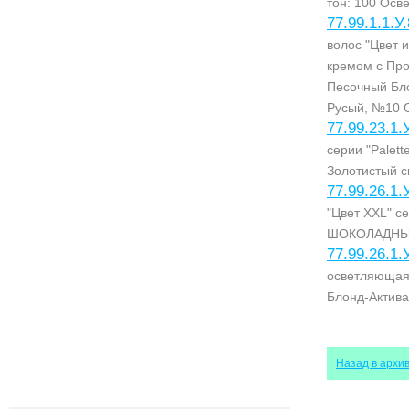
тон: 100 Ос
77.99.1.1.У
волос "Цвет 
кремом с Пр
Песочный Бл
Русый, №10 
77.99.23.1.
серии "Palet
Золотистый с
77.99.26.1.
"Цвет XXL" с
ШОКОЛАДНЫ
77.99.26.1.
осветляющая 
Блонд-Актив
Назад в архи