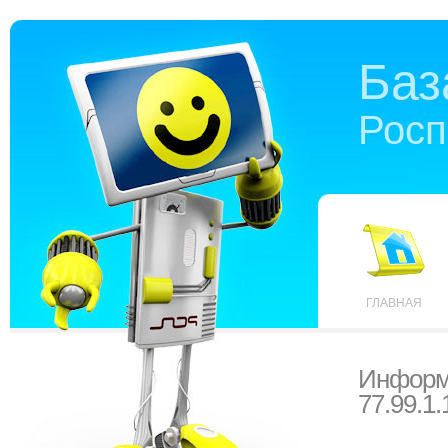
Баз
Росп
ГЛАВНАЯ
Информ
77.99.1.