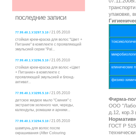
07.11.2008
транспорти
упаковке, 
последние записи
Гигиениче
/ 21.05.2010
77.99.40.1.У.3297.5.10
стойкая крем-краска для волос "Цвет +
токсикологиче
Питание" в комплекте с проявляющей
эмульсией серии "Pal...
микробиологи
/ 21.05.2010
77.99.40.1.У.3296.5.10
клинические 
стойкая крем-краска для волос «Цвет
+ Питание» в комплекте с
проявляющей эмульсией и блонд-
физико-химич
активат...
/ 21.05.2010
77.99.40.1.У.3295.5.10
Фирма-пол
детское жидкое мыло "Скиния" с
ООО "Лабор
экстрактом зеленого чая, череды,
календулы, ромашки и арники...
д.12, кор.3 
Нормативн
/ 21.05.2010
77.99.40.1.У.3294.5.10
ГОСТ Р 515
шампунь для волос после
технически
окрашивания (After Colouring