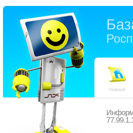
Баз
Росп
ГЛАВНАЯ
Информ
77.99.1.