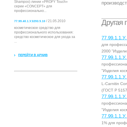
Shampoo) линии «PROFY Touch»
производст
серии «CONCEPT» для
профессионально...
Другая 
/ 21.05.2010
77.99.40.1.У.3293.5.10
косметическое средство для
профессионального использования:
cредство косметическое для ухода за
77.99.1.1.У
...
для професс
2000 "Издели
ПЕРЕЙТИ В АРХИВ
77.99.1.1.У
профессиона
"Изделия кос
77.99.1.1.У
L-Carnitin C
(ГОСТ Р 5157
77.99.1.1.У
профессиона
"Изделия кос
77.99.1.1.У
1% для проф