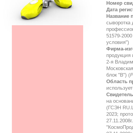
Номер сви
Дата реги
Название 
сыворотка 
профессио
51579-2000
условия")
Фирма-изг
продукция 
2-я Владими
Московская
блок "В") (
Р
Область п
использует
Свидетель
на основан
(ГСЭН RU.Ц
2023; прот
27.11.2008
"КосмоПрод