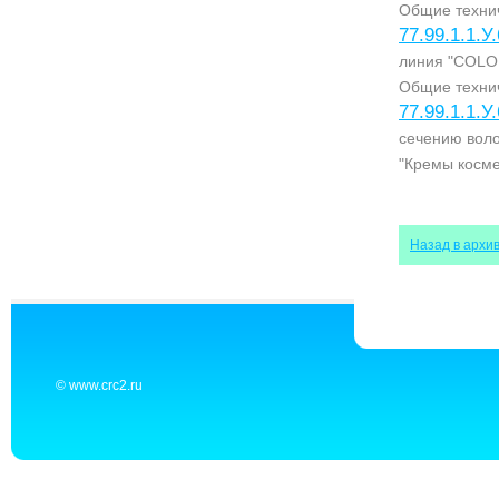
Общие технич
77.99.1.1.У
линия "COLO
Общие технич
77.99.1.1.У
сечению воло
"Кремы косме
Назад в архи
© www.crc2.ru