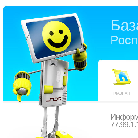
Баз
Росп
ГЛАВНАЯ
Информ
77.99.1.