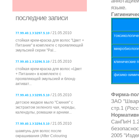
аннотацией
языке.
Гигиениче
последние записи
/ 21.05.2010
77.99.40.1.У.3297.5.10
токсикологиче
стойкая крем-краска для волос "Цвет +
Питание" в комплекте с проявляющей
микробиологи
эмульсией серии "Pal...
/ 21.05.2010
клинические 
77.99.40.1.У.3296.5.10
стойкая крем-краска для волос «Цвет
+ Питание» в комплекте с
физико-химич
проявляющей эмульсией и блонд-
активат...
Фирма-пол
/ 21.05.2010
77.99.40.1.У.3295.5.10
ЗАО "Шварц
детское жидкое мыло "Скиния" с
стр.1 (
Росс
экстрактом зеленого чая, череды,
календулы, ромашки и арники...
Нормативн
СанПиН 1.2
/ 21.05.2010
77.99.40.1.У.3294.5.10
безопаснос
шампунь для волос после
2005 "Изде
окрашивания (After Colouring