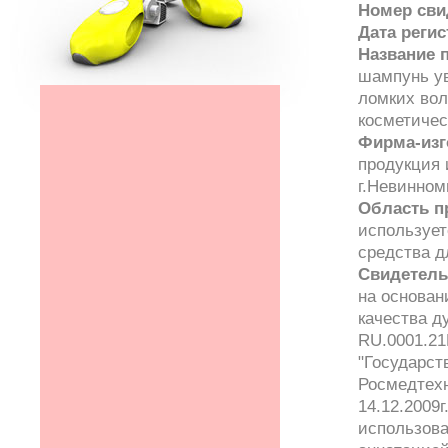
Номер сви
Дата реги
Название 
шампунь у
ломких вол
косметичес
Фирма-изг
продукция 
г.Невинном
Область п
использует
средства д
Свидетель
на основан
качества 
RU.0001.21
"Государст
Росмедтехн
14.12.2009
использова