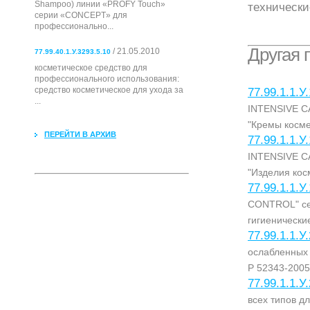
Shampoo) линии «PROFY Touch»
технически
серии «CONCEPT» для
профессионально...
Другая 
/ 21.05.2010
77.99.40.1.У.3293.5.10
косметическое средство для
профессионального использования:
cредство косметическое для ухода за
77.99.1.1.У
...
INTENSIVE CA
"Кремы косме
ПЕРЕЙТИ В АРХИВ
77.99.1.1.У
INTENSIVE CA
"Изделия кос
77.99.1.1.У
CONTROL" се
гигиенически
77.99.1.1.У
ослабленных 
Р 52343-2005
77.99.1.1.У
всех типов д