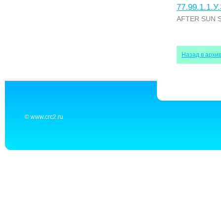
77.99.1.1.У
AFTER SUN S
Назад в архи
© www.crc2.ru