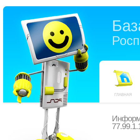
Баз
Росп
ГЛАВНАЯ
Информ
77.99.1.