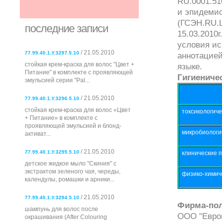
RU.0001.51
и эпидемио
(ГСЭН.RU.Ц
последние записи
15.03.2010
условия ис
/ 21.05.2010
77.99.40.1.У.3297.5.10
аннотацией
стойкая крем-краска для волос "Цвет +
языке.
Питание" в комплекте с проявляющей
Гигиениче
эмульсией серии "Pal...
/ 21.05.2010
77.99.40.1.У.3296.5.10
стойкая крем-краска для волос «Цвет
токсикологиче
+ Питание» в комплекте с
проявляющей эмульсией и блонд-
микробиологи
активат...
/ 21.05.2010
77.99.40.1.У.3295.5.10
клинические 
детское жидкое мыло "Скиния" с
экстрактом зеленого чая, череды,
физико-химич
календулы, ромашки и арники...
/ 21.05.2010
77.99.40.1.У.3294.5.10
Фирма-пол
шампунь для волос после
ООО "Европа
окрашивания (After Colouring