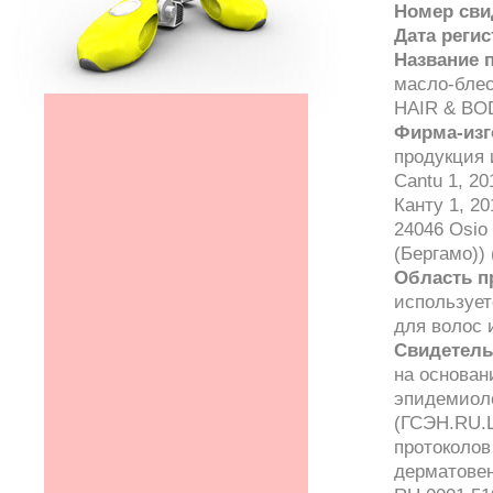
Номер сви
Дата реги
Название 
масло-блес
HAIR & BO
Фирма-изг
продукция 
Cantu 1, 20
Канту 1, 2
24046 Osio 
(Бергамо)) 
Область п
использует
для волос 
Свидетель
на основан
эпидемиоло
(ГСЭН.RU.Ц
протоколов
дерматове