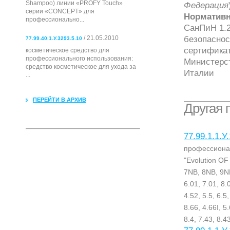
Shampoo) линии «PROFY Touch»
Федерация
серии «CONCEPT» для
Нормативн
профессионально...
СанПиН 1.2
безопаснос
/ 21.05.2010
77.99.40.1.У.3293.5.10
сертификат
косметическое средство для
профессионального использования:
Министерст
cредство косметическое для ухода за
Италии
...
ПЕРЕЙТИ В АРХИВ
Другая 
77.99.1.1.У
профессионал
"Evolution O
7NB, 8NB, 9NB,
6.01, 7.01, 8.0
4.52, 5.5, 6.5,
8.66, 4.66I, 5.
8.4, 7.43, 8.43