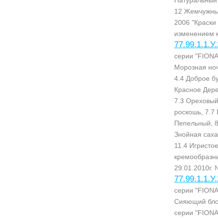
Натуральный 
12 Жемчужный
2006 "Краски
изменением к
77.99.1.1.У
серии "FIONA
Морозная ноч
4.4 Доброе бу
Красное Дере
7.3 Ореховый
роскошь, 7.7
Пепельный, 8
Знойная саха
11.4 Игристо
кремообразны
29.01.2010г. 
77.99.1.1.У
серии "FIONA
Сияющий блон
серии "FIONA