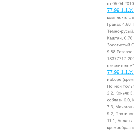
от 05.04.2010
77.99.1.1.У
комплекте с 
Гранат, 4.68 
Темно-русый, 
Каштан, 6.78
Золотистый О
9.88 Розовое
13377717-200
окислителем" 
77.99.1.1.У
наборе (крем
Ночной тюльп
2.2, Коньяк 3
соблазн 6.0,
7.3, Махагон
9.2, Платино
11.1, Белая 
кремообразны