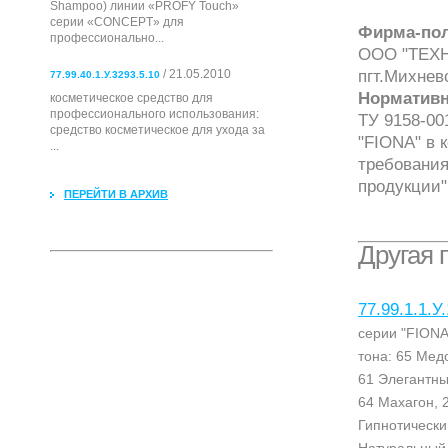
Shampoo) линии «PROFY Touch»
серии «CONCEPT» для
Фирма-пол
профессионально...
ООО "ТЕХНО
пгт.Михнево
/ 21.05.2010
77.99.40.1.У.3293.5.10
Нормативн
косметическое средство для
профессионального использования:
ТУ 9158-00
cредство косметическое для ухода за
"FIONA" в 
...
требования
продукции"
ПЕРЕЙТИ В АРХИВ
Другая 
77.99.1.1.У
серии "FIONA
тона: 65 Мед
61 Элегантны
64 Махагон, 
Гипнотически