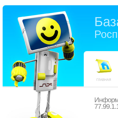
Баз
Росп
ГЛАВНАЯ
Информ
77.99.1.