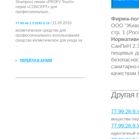
Shampoo) линии «PROFY Touch»
серии «CONCEPT» для
профессионально...
Фирма-пол
/ 21.05.2010
77.99.40.1.У.3293.5.10
ООО "Живод
косметическое средство для
стр. 1 (
Рос
профессионального использования:
Нормативн
cредство косметическое для ухода за
СанПиН 2.3
...
пищевых до
безопаснос
ПЕРЕЙТИ В АРХИВ
санитарно-
качеством 
Другая 
77.99.26.9.
вещества пер
77.99.26.9.
идентичный н