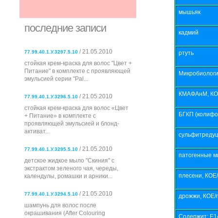
мышьяк
последние записи
кадмий
/ 21.05.2010
77.99.40.1.У.3297.5.10
ртуть
стойкая крем-краска для волос "Цвет +
Питание" в комплекте с проявляющей
Микробиологи
эмульсией серии "Pal...
КМАФАнМ, КОЕ
/ 21.05.2010
77.99.40.1.У.3296.5.10
стойкая крем-краска для волос «Цвет
БГКП (колифор
+ Питание» в комплекте с
проявляющей эмульсией и блонд-
активат...
сульфитредуц
/ 21.05.2010
77.99.40.1.У.3295.5.10
патогенные ми
детское жидкое мыло "Скиния" с
экстрактом зеленого чая, череды,
плесени, КОЕ/
календулы, ромашки и арники...
/ 21.05.2010
77.99.40.1.У.3294.5.10
дрожжи, КОЕ/г
шампунь для волос после
окрашивания (After Colouring
Содержит: Е