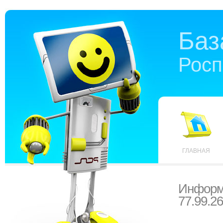
Баз
Росп
ГЛАВНАЯ
Информ
77.99.26