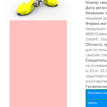
Номер сви
Дата реги
Название 
пищевая до
Фирма-изг
продукция 
8600 Duben
GmbH", Gise
Область п
для исполь
смесей спе
Свидетель
на основан
и-10 от 22.
транспорти
изготовите
Гигиениче
Токсичные эле
свинец