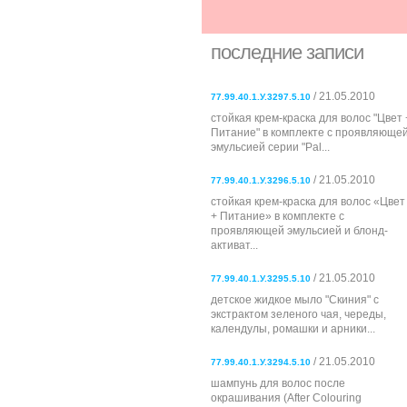
последние записи
/ 21.05.2010
77.99.40.1.У.3297.5.10
стойкая крем-краска для волос "Цвет 
Питание" в комплекте с проявляюще
эмульсией серии "Pal...
/ 21.05.2010
77.99.40.1.У.3296.5.10
стойкая крем-краска для волос «Цвет
+ Питание» в комплекте с
проявляющей эмульсией и блонд-
активат...
/ 21.05.2010
77.99.40.1.У.3295.5.10
детское жидкое мыло "Скиния" с
экстрактом зеленого чая, череды,
календулы, ромашки и арники...
/ 21.05.2010
77.99.40.1.У.3294.5.10
шампунь для волос после
окрашивания (After Colouring