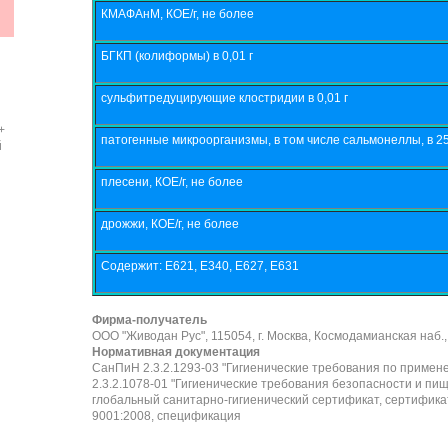
КМАФАнМ, КОЕ/г, не более
БГКП (колиформы) в 0,01 г
сульфитредуцирующие клостридии в 0,01 г
+
патогенные микроорганизмы, в том числе сальмонеллы, в 25
й
плесени, КОЕ/г, не более
дрожжи, КОЕ/г, не более
Содержит: Е621, Е340, Е627, Е631
Фирма-получатель
ООО "Живодан Рус", 115054, г. Москва, Космодамианская наб., д.
Нормативная документация
СанПиН 2.3.2.1293-03 "Гигиенические требования по приме
2.3.2.1078-01 "Гигиенические требования безопасности и пи
глобальный санитарно-гигиенический сертификат, сертифика
9001:2008, спецификация