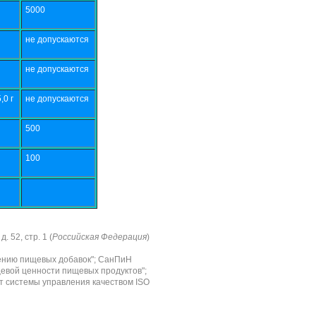
5000
не допускаются
не допускаются
,0 г
не допускаются
500
100
 52, стр. 1 (
Российская Федерация
)
нению пищевых добавок"; СанПиН
щевой ценности пищевых продуктов";
т системы управления качеством ISO