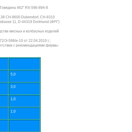
Говядина 462" RX-596-894-8
 138 CH-8600 Dubendorf, CH-8310
strasse 11, D-44319 Dortmund (
ФРГ
)
стве мясных и колбасных изделий
Э-598/и-10 от 22.04.2010 г.;
ветствии с рекомендациями фирмы-
5,0
3,0
1,0
1,0