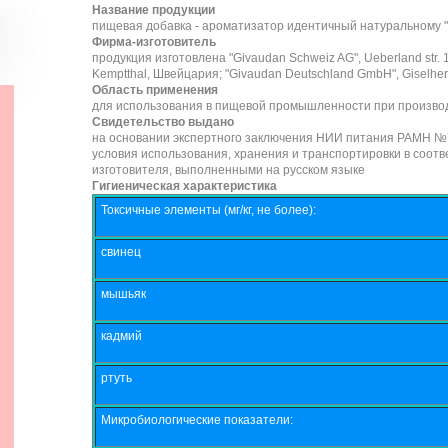
Название продукции
пищевая добавка - ароматизатор идентичный натуральному "
Фирма-изготовитель
продукция изготовлена "Givaudan Schweiz AG", Ueberland str.
Kemptthal, Швейцария; "Givaudan Deutschland GmbH", Giselher
Область применения
для использования в пищевой промышленности при производ
Свидетельство выдано
на основании экспертного заключения НИИ питания РАМН №72/
условия использования, хранения и транспортировки в соот
изготовителя, выполненными на русском языке
Гигиеническая характеристика
Токсичные элементы (мг/кг, не более):
свинец
мышьяк
кадмий
ртуть
Микробиологические показатели: