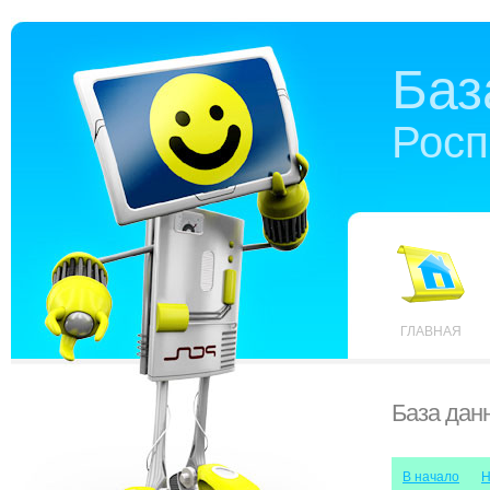
Баз
Росп
ГЛАВНАЯ
База дан
В начало
Н