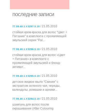
последние записи
/ 21.05.2010
77.99.40.1.У.3297.5.10
стойкая крем-краска для волос "Цвет +
Питание" в комплекте с проявляющей
эмульсией серии "Pal...
/ 21.05.2010
77.99.40.1.У.3296.5.10
стойкая крем-краска для волос «Цвет
+ Питание» в комплекте с
проявляющей эмульсией и блонд-
активат...
/ 21.05.2010
77.99.40.1.У.3295.5.10
детское жидкое мыло "Скиния" с
экстрактом зеленого чая, череды,
календулы, ромашки и арники...
/ 21.05.2010
77.99.40.1.У.3294.5.10
шампунь для волос после
окрашивания (After Colouring