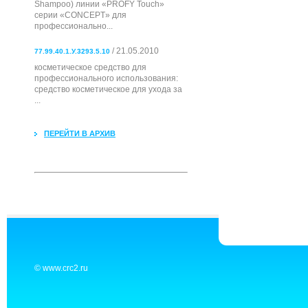
Shampoo) линии «PROFY Touch»
серии «CONCEPT» для
профессионально...
/ 21.05.2010
77.99.40.1.У.3293.5.10
косметическое средство для
профессионального использования:
cредство косметическое для ухода за
...
ПЕРЕЙТИ В АРХИВ
© www.crc2.ru