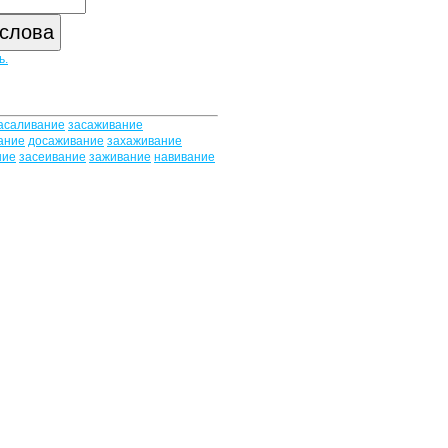
ь.
асаливание
засаживание
ание
досаживание
захаживание
ние
засеивание
заживание
навивание