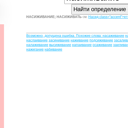
НАС
И
ЖИВАНИЕ;
НАС
И
ЖИВАТЬ
см.
Насид
class="accent">ет
Возможно, допущена ошибка. Похожие слова:
насаживание
н
наслаивание
засинивание
наживание
подсиживание
засалив
налаживание
высиживание
напаивание
осаживание
заилива
нажигание
набивание