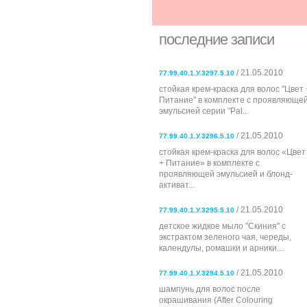
последние записи
/ 21.05.2010
77.99.40.1.У.3297.5.10
стойкая крем-краска для волос "Цвет 
Питание" в комплекте с проявляюще
эмульсией серии "Pal...
/ 21.05.2010
77.99.40.1.У.3296.5.10
стойкая крем-краска для волос «Цвет
+ Питание» в комплекте с
проявляющей эмульсией и блонд-
активат...
/ 21.05.2010
77.99.40.1.У.3295.5.10
детское жидкое мыло "Скиния" с
экстрактом зеленого чая, череды,
календулы, ромашки и арники...
/ 21.05.2010
77.99.40.1.У.3294.5.10
шампунь для волос после
окрашивания (After Colouring