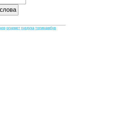
нер
огнемет
гнедуха
топинамбур