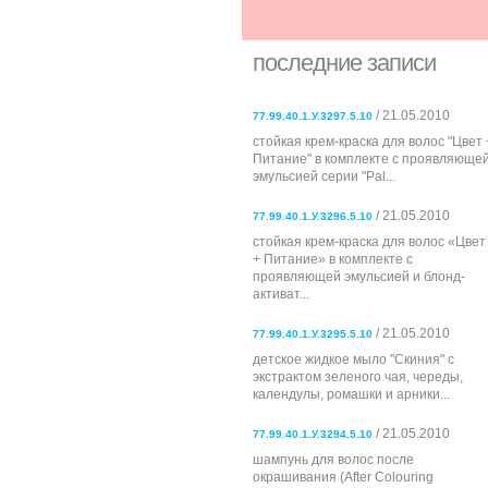
последние записи
/ 21.05.2010
77.99.40.1.У.3297.5.10
стойкая крем-краска для волос "Цвет 
Питание" в комплекте с проявляюще
эмульсией серии "Pal...
/ 21.05.2010
77.99.40.1.У.3296.5.10
стойкая крем-краска для волос «Цвет
+ Питание» в комплекте с
проявляющей эмульсией и блонд-
активат...
/ 21.05.2010
77.99.40.1.У.3295.5.10
детское жидкое мыло "Скиния" с
экстрактом зеленого чая, череды,
календулы, ромашки и арники...
/ 21.05.2010
77.99.40.1.У.3294.5.10
шампунь для волос после
окрашивания (After Colouring