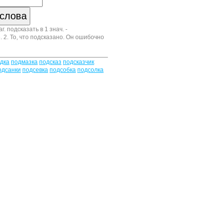
г. подсказать в 1 знач. -
. 2. То, что подсказано. Он ошибочно
дка
подмазка
подсказ
подсказчик
одсанки
подсевка
подсобка
подсолка