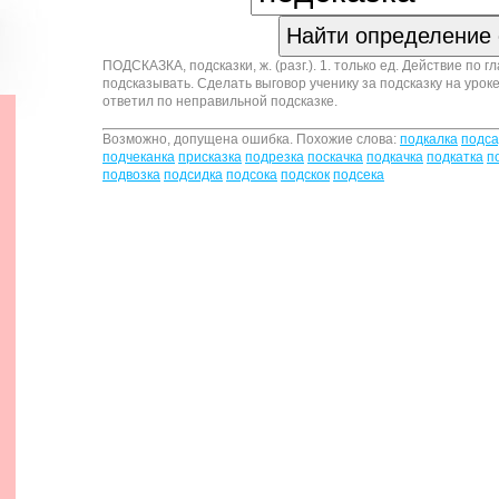
ПОДСКАЗКА, подсказки, ж. (разг.). 1. только ед. Действие по гла
подсказывать. Сделать выговор ученику за подсказку на уроке
ответил по неправильной подсказке.
Возможно, допущена ошибка. Похожие слова:
подкалка
подса
подчеканка
присказка
подрезка
поскачка
подкачка
подкатка
п
подвозка
подсидка
подсока
подскок
подсека