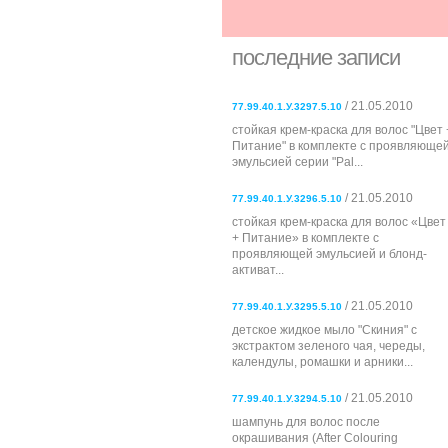
последние записи
/ 21.05.2010
77.99.40.1.У.3297.5.10
стойкая крем-краска для волос "Цвет 
Питание" в комплекте с проявляюще
эмульсией серии "Pal...
/ 21.05.2010
77.99.40.1.У.3296.5.10
стойкая крем-краска для волос «Цвет
+ Питание» в комплекте с
проявляющей эмульсией и блонд-
активат...
/ 21.05.2010
77.99.40.1.У.3295.5.10
детское жидкое мыло "Скиния" с
экстрактом зеленого чая, череды,
календулы, ромашки и арники...
/ 21.05.2010
77.99.40.1.У.3294.5.10
шампунь для волос после
окрашивания (After Colouring