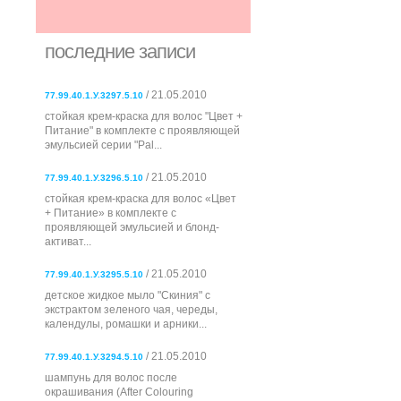
последние записи
/ 21.05.2010
77.99.40.1.У.3297.5.10
стойкая крем-краска для волос "Цвет +
Питание" в комплекте с проявляющей
эмульсией серии "Pal...
/ 21.05.2010
77.99.40.1.У.3296.5.10
стойкая крем-краска для волос «Цвет
+ Питание» в комплекте с
проявляющей эмульсией и блонд-
активат...
/ 21.05.2010
77.99.40.1.У.3295.5.10
детское жидкое мыло "Скиния" с
экстрактом зеленого чая, череды,
календулы, ромашки и арники...
/ 21.05.2010
77.99.40.1.У.3294.5.10
шампунь для волос после
окрашивания (After Colouring