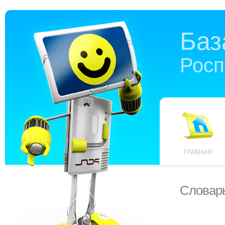
Баз
Росп
ГЛАВНАЯ
Словар