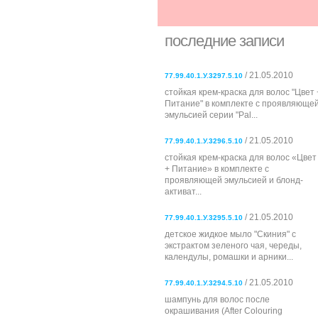
последние записи
/ 21.05.2010
77.99.40.1.У.3297.5.10
стойкая крем-краска для волос "Цвет 
Питание" в комплекте с проявляюще
эмульсией серии "Pal...
/ 21.05.2010
77.99.40.1.У.3296.5.10
стойкая крем-краска для волос «Цвет
+ Питание» в комплекте с
проявляющей эмульсией и блонд-
активат...
/ 21.05.2010
77.99.40.1.У.3295.5.10
детское жидкое мыло "Скиния" с
экстрактом зеленого чая, череды,
календулы, ромашки и арники...
/ 21.05.2010
77.99.40.1.У.3294.5.10
шампунь для волос после
окрашивания (After Colouring