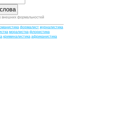
х внешних формальностей
оманистика
формалист
журналистика
истка
моралистка
флористика
ка
криминалистика
африканистика