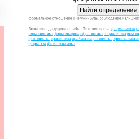
формальное отношение к чему-нибудь, соблюдение излишни
Возможно, допущена ошибка. Похожие слова:
формалистка
р
германистика
формальщина
сфрагистика
социалистка
роман
фаталистка
иранистика
арабистика
реалистка
ориенталисти
форматка
фотопластинка