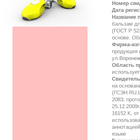
Номер сви
Дата реги
Название 
бальзам дл
(ГОСТ Р 52
основе. Об
Фирма-изг
продукция 
ул.Воронеж
Область п
использует
Свидетель
на основан
(ГСЭН RU.Ц
2083; про
25.12.2009г
16152 К, о
использова
аннотацией
языке