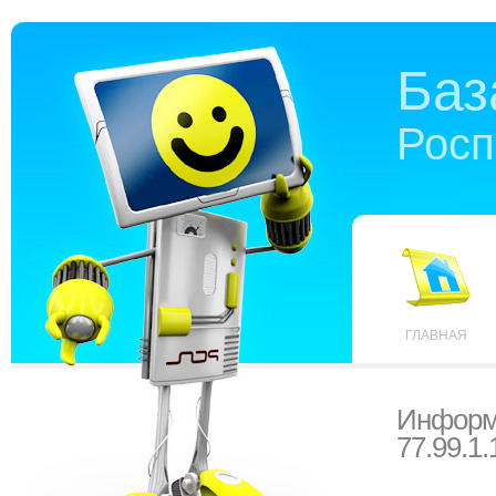
Баз
Росп
ГЛАВНАЯ
Информ
77.99.1.