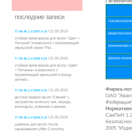
Гигиениче
последние записи
токсикологиче
/ 21.05.2010
77.99.40.1.У.3297.5.10
микробиологи
стойкая крем-краска для волос "Цвет +
Питание" в комплекте с проявляющей
клинические 
эмульсией серии "Pal...
физико-анали
/ 21.05.2010
77.99.40.1.У.3296.5.10
стойкая крем-краска для волос «Цвет
+ Питание» в комплекте с
проявляющей эмульсией и блонд-
активат...
Фирма-пол
/ 21.05.2010
77.99.40.1.У.3295.5.10
ОАО "Аванта
детское жидкое мыло "Скиния" с
Федерация
экстрактом зеленого чая, череды,
календулы, ромашки и арники...
Нормативн
СанПиН 1.2
/ 21.05.2010
77.99.40.1.У.3294.5.10
безопаснос
шампунь для волос после
2005 "Изде
окрашивания (After Colouring