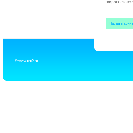
жировосковой
Назад в архи
© www.crc2.ru