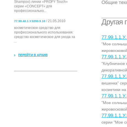
Общие тех
Shampoo) линии «PROFY Touch»
серии «CONCEPT» для
профессионально...
Другая 
/ 21.05.2010
77.99.40.1.У.3293.5.10
косметическое средство для
профессионального использования:
77.99.1.1.У
cредство косметическое для ухода за
...
"Мое солнышк
жировосковой
ПЕРЕЙТИ В АРХИВ
77.99.1.1.У
"Клубничное 
декоративной
77.99.1.1.У
вишенка" сер
косметики на
77.99.1.1.У
"Мое солнышк
жировосковой
77.99.1.1.У
серии "Мое с