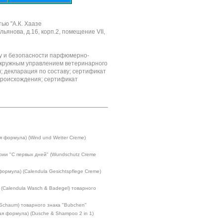
ью "А.К. Хаазе
ьянова, д.16, корп.2, помещение VII,
ву и безопасности парфюмерно-
 Окружным управлением ветеринарного
; декларация по составу; сертификат
 происхождения; сертификат
я формула) (Wind und Wetter Creme)
рии "С первых дней" (Wundschutz Creme
ормула) (Calendula Gesichtspflege Creme)
 (Calendula Wasch & Badegel) товарного
-Schaum) товарного знака "Bubchen"
ая формула) (Dusche & Shampoo 2 in 1)