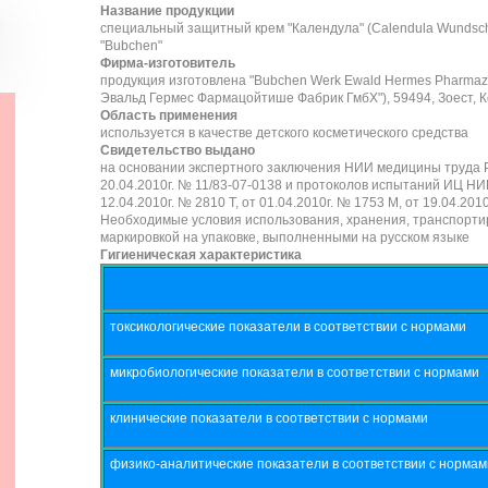
Название продукции
специальный защитный крем "Календула" (Calendula Wundsch
"Bubchen"
Фирма-изготовитель
продукция изготовлена "Bubchen Werk Ewald Hermes Pharmaze
Эвальд Гермес Фармацойтише Фабрик ГмбХ"), 59494, Зоест, К
Область применения
используется в качестве детского косметического средства
Свидетельство выдано
на основании экспертного заключения НИИ медицины труда 
20.04.2010г. № 11/83-07-0138 и протоколов испытаний ИЦ Н
12.04.2010г. № 2810 Т, от 01.04.2010г. № 1753 М, от 19.04.2010
Необходимые условия использования, хранения, транспортир
маркировкой на упаковке, выполненными на русском языке
Гигиеническая характеристика
токсикологические показатели в соответствии с нормами
микробиологические показатели в соответствии с нормами
клинические показатели в соответствии с нормами
физико-аналитические показатели в соответствии с норма