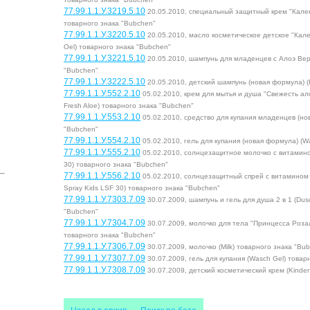
77.99.1.1.У.3219.5.10
20.05.2010, специальный защитный крем "Кален
товарного знака "Bubchen"
77.99.1.1.У.3220.5.10
20.05.2010, масло косметическое детское "Кале
Oеl) товарного знака "Bubchen"
77.99.1.1.У.3221.5.10
20.05.2010, шампунь для младенцев с Алоэ Ве
"Bubchen"
77.99.1.1.У.3222.5.10
20.05.2010, детский шампунь (новая формула) 
77.99.1.1.У.552.2.10
05.02.2010, крем для мытья и душа "Свежесть ал
Fresh Aloe) товарного знака "Bubchen"
77.99.1.1.У.553.2.10
05.02.2010, средство для купания младенцев (но
"Bubchen"
77.99.1.1.У.554.2.10
05.02.2010, гель для купания (новая формула) (W
77.99.1.1.У.555.2.10
05.02.2010, солнцезащитное молочко с витамино
30) товарного знака "Bubchen"
77.99.1.1.У.556.2.10
05.02.2010, солнцезащитный спрей с витамином
Spray Kids LSF 30) товарного знака "Bubchen"
77.99.1.1.У.7303.7.09
30.07.2009, шампунь и гель для душа 2 в 1 (Dus
"Bubchen"
77.99.1.1.У.7304.7.09
30.07.2009, молочко для тела "Принцесса Розале
товарного знака "Bubchen"
77.99.1.1.У.7306.7.09
30.07.2009, молочко (Milk) товарного знака "Bu
77.99.1.1.У.7307.7.09
30.07.2009, гель для купания (Wasch Gel) товар
77.99.1.1.У.7308.7.09
30.07.2009, детский косметический крем (Kinde