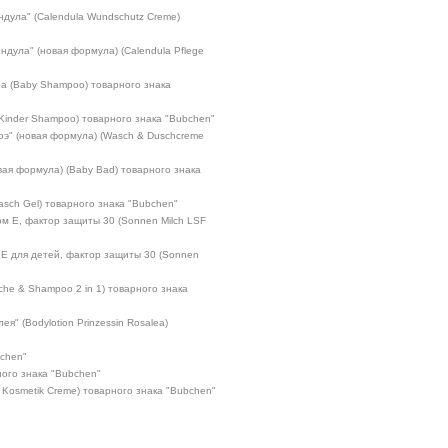
дула" (Calendula Wundschutz Сreme)
ндула" (новая формула) (Calendula Pflege
ра (Baby Shampoo) товарного знака
(Kinder Shampoo) товарного знака "Bubchen"
оэ" (новая формула) (Wasch & Duschcreme
вая формула) (Baby Bad) товарного знака
asch Gel) товарного знака "Bubchen"
м Е, фактор защиты 30 (Sonnen Milch LSF
 Е для детей, фактор защиты 30 (Sonnen
che & Shampoo 2 in 1) товарного знака
я" (Bodylotion Prinzessin Rosalea)
bchen"
ного знака "Bubchen"
r Kosmetik Creme) товарного знака "Bubchen"