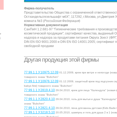
Фирма-получатель
Представительство Общества с ограниченной ответственност
Остхандельсгезельшафт мбХ", 117292, г.Москва, ул.Дмитрия Ул
комната №3 (
Российская Федерация
)
Нормативная документация
СанПиН 1.2.681-97 "Гигиенические требования к производст
косметической продукции"; сертификат качества, выданный
+
надзора и надзора за продуктами питания Округа Зоест (ФРГ)
й
DIN EN ISO 9001:2000 и DIN EN ISO 14001:2005; сертификат
свободной продажи
Другая продукция этой фирмы
77.99.1.1.У.10975.12.09
01.12.2009, крем при ветре и непогоде (нова
товарного знака "Bubchen"
77.99.1.1.У.10976.12.09
01.12.2009, защитный крем под подгузник се
babys first) товарного знака "Bubchen"
77.99.1.1.У.2819.4.10
29.04.2010, крем для лица "Календула" (новая ф
товарного знака "Bubchen"
77.99.1.1.У.2820.4.10
29.04.2010, гель для мытья и душа "Календула"
знака "Bubchen"
77.99.1.1.У.2821.4.10
29.04.2010, пена для ванны детская (Kids Bade
77.99.1.1.У.3218.5.10
20.05.2010, шампунь и гель для душа 2 в 1 (нов
товарного знака "Bubchen"