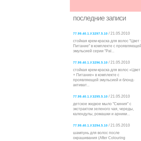
последние записи
/ 21.05.2010
77.99.40.1.У.3297.5.10
стойкая крем-краска для волос "Цвет 
Питание" в комплекте с проявляюще
эмульсией серии "Pal...
/ 21.05.2010
77.99.40.1.У.3296.5.10
стойкая крем-краска для волос «Цвет
+ Питание» в комплекте с
проявляющей эмульсией и блонд-
активат...
/ 21.05.2010
77.99.40.1.У.3295.5.10
детское жидкое мыло "Скиния" с
экстрактом зеленого чая, череды,
календулы, ромашки и арники...
/ 21.05.2010
77.99.40.1.У.3294.5.10
шампунь для волос после
окрашивания (After Colouring