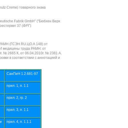
utz Сreme) товарного знака
utische Fabrik GmbH" ("Бюбхен Верк
оестервег 37 (
ФРГ
)
РАМН (ГСЭН RU.ЦО.А 148) от
ИИ медицины труда РАМН: от
г. № 2665 К, от 06.04.2010г. № 2381 А.
овки в соответствии с аннотацией и
СанПиН 1.2.681-97
прил. 1, п. 1.1
прил. 2, гр. 2
прил. 3, п. 1.1
ми
прил. 4, п. 1.1.1