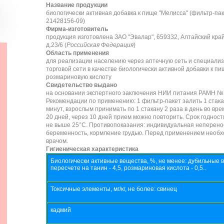
Название продукции
биологически активная добавка к пище "Мелисса" (фильтр-паке
21428156-09)
Фирма-изготовитель
продукция изготовлена ЗАО "Эвалар", 659332, Алтайский край,
д.23/6 (
Российская Федерация
)
Область применения
для реализации населению через аптечную сеть и специали
торговой сети в качестве биологически активной добавки к п
розмариновую кислоту
Свидетельство выдано
на основании экспертного заключения НИИ питания РАМН №72/
Рекомендации по применению: 1 фильтр-пакет залить 1 стакан
минут, взрослым принимать по 1 стакану 2 раза в день во вр
20 дней, через 10 дней прием можно повторить. Срок годност
не выше 25°С. Противопоказания: индивидуальная неперено
беременность, кормление грудью. Перед применением необх
врачом.
Гигиеническая характеристика
Биологически активные вещества, %, не менее: дубильные 
пересчете на танин - 4,5, розмариновая кислота - 0,5..
Токсичные элементы, мг/кг, не более: свинец
кадмий