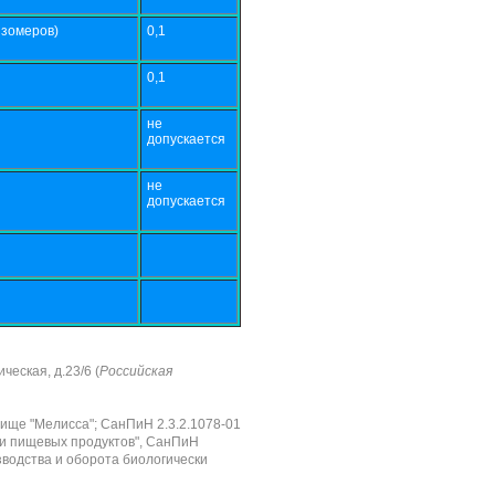
 изомеров)
0,1
0,1
не
допускается
не
допускается
ческая, д.23/6 (
Российская
пище "Мелисса"; СанПиН 2.3.2.1078-01
ти пищевых продуктов", СанПиН
зводства и оборота биологически