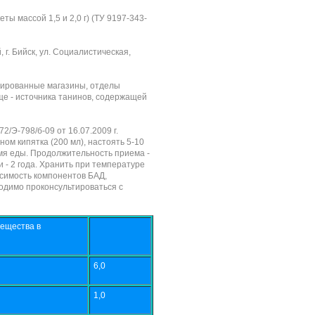
ты массой 1,5 и 2,0 г) (ТУ 9197-343-
 г. Бийск, ул. Социалистическая,
зированные магазины, отделы
ище - источника танинов, содержащей
Э-798/б-09 от 16.07.2009 г.
ом кипятка (200 мл), настоять 5-10
емя еды. Продолжительность приема -
и - 2 года. Хранить при температуре
симость компонентов БАД,
одимо проконсультироваться с
вещества в
6,0
1,0