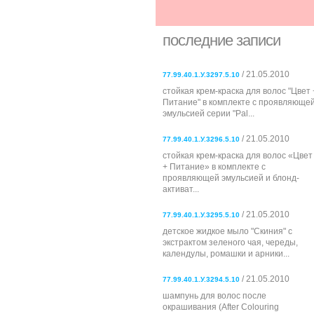
последние записи
/ 21.05.2010
77.99.40.1.У.3297.5.10
стойкая крем-краска для волос "Цвет 
Питание" в комплекте с проявляюще
эмульсией серии "Pal...
/ 21.05.2010
77.99.40.1.У.3296.5.10
стойкая крем-краска для волос «Цвет
+ Питание» в комплекте с
проявляющей эмульсией и блонд-
активат...
/ 21.05.2010
77.99.40.1.У.3295.5.10
детское жидкое мыло "Скиния" с
экстрактом зеленого чая, череды,
календулы, ромашки и арники...
/ 21.05.2010
77.99.40.1.У.3294.5.10
шампунь для волос после
окрашивания (After Colouring