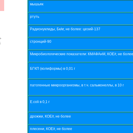
мышьяк
ртуть
Радионуклиды, Бк/кг, не более: цезий-137
+
стронций-90
й
Микробиологические показатели: КМАФАнМ, КОЕ/г, не боле
БГКП (колиформы) в 0,01 г
патогенные микроорганизмы, в т.ч. сальмонеллы, в 10 г
E.coli в 0,1 г
дрожжи, КОЕ/г, не более
плесени, КОЕ/г, не более