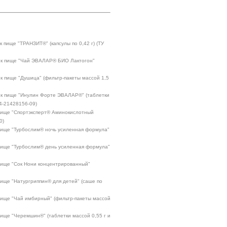
к пище "ТРАНЗИТ®" (капсулы по 0,42 г) (ТУ
а к пище "Чай ЭВАЛАР® БИО Лактогон"
 к пище "Душица" (фильтр-пакеты массой 1,5
а к пище "Инулин Форте ЭВАЛАР®" (таблетки
14-21428156-09)
 пище "Спортэксперт® Аминокислотный
0)
 пище "Турбослим® ночь усиленная формула"
 пище "Турбослим® день усиленная формула"
 пище "Сок Нони концентрированный"
пище "Натургриппин® для детей" (саше по
 пище "Чай имбирный" (фильтр-пакеты массой
пище "Черемшин®" (таблетки массой 0,55 г и