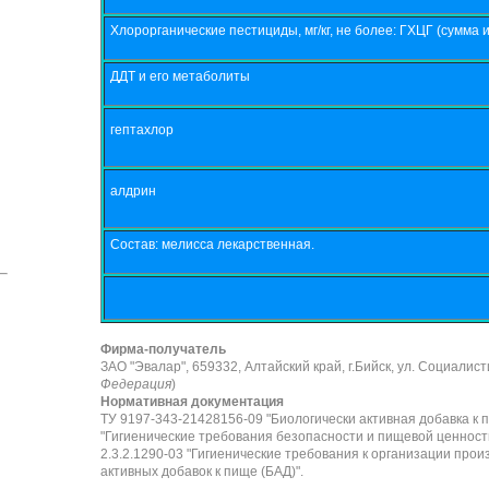
Хлорорганические пестициды, мг/кг, не более: ГХЦГ (сумма
ДДТ и его метаболиты
гептахлор
алдрин
Состав: мелисса лекарственная.
Фирма-получатель
ЗАО "Эвалар", 659332, Алтайский край, г.Бийск, ул. Социалисти
Федерация
)
Нормативная документация
ТУ 9197-343-21428156-09 "Биологически активная добавка к 
"Гигиенические требования безопасности и пищевой ценнос
2.3.2.1290-03 "Гигиенические требования к организации прои
активных добавок к пище (БАД)".