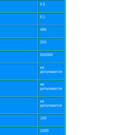
0,5
0,1
400
200
е
500000
не
допускаются
не
допускаются
не
допускаются
100
1000