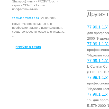
Shampoo) линии «PROFY Touch»
серии «CONCEPT» для
профессионально...
Другая 
/ 21.05.2010
77.99.40.1.У.3293.5.10
косметическое средство для
77.99.1.1.У
профессионального использования:
cредство косметическое для ухода за
для професс
...
2000 "Издели
77.99.1.1.У
ПЕРЕЙТИ В АРХИВ
профессиона
"Изделия кос
77.99.1.1.У
L-Carnitin C
(ГОСТ Р 5157
77.99.1.1.У
профессиона
"Изделия кос
77.99.1.1.У
1% для проф
51579-2000 "