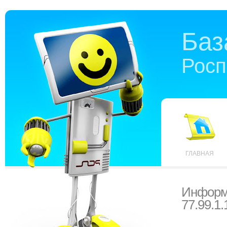
Баз
Росп
ГЛАВНАЯ
Информ
77.99.1.