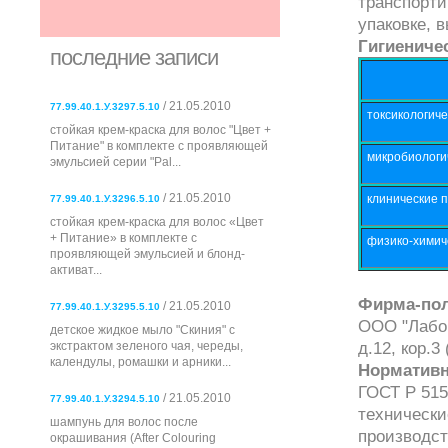
транспорти
упаковке, 
Гигиениче
последние записи
/ 21.05.2010
77.99.40.1.У.3297.5.10
токсикологиче
стойкая крем-краска для волос "Цвет +
Питание" в комплекте с проявляющей
микробиологи
эмульсией серии "Pal...
/ 21.05.2010
клинические 
77.99.40.1.У.3296.5.10
стойкая крем-краска для волос «Цвет
+ Питание» в комплекте с
физико-химич
проявляющей эмульсией и блонд-
активат...
Фирма-пол
/ 21.05.2010
77.99.40.1.У.3295.5.10
ООО "Лабор
детское жидкое мыло "Скиния" с
д.12, кор.3 
экстрактом зеленого чая, череды,
календулы, ромашки и арники...
Нормативн
ГОСТ Р 515
/ 21.05.2010
77.99.40.1.У.3294.5.10
технически
шампунь для волос после
производст
окрашивания (After Colouring