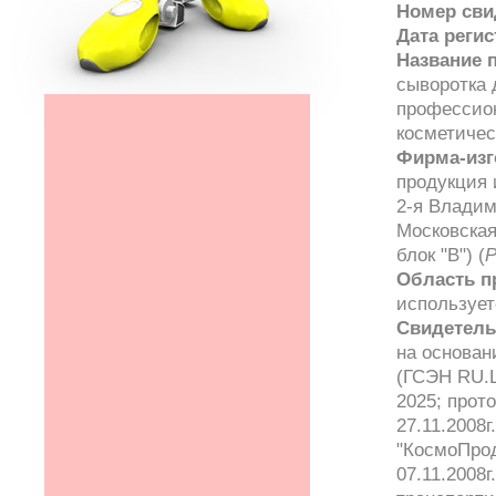
Номер сви
Дата реги
Название 
сыворотка 
профессион
косметичес
Фирма-изг
продукция 
2-я Владими
Московская
блок "В") (
Р
Область п
использует
Свидетель
на основан
(ГСЭН RU.Ц
2025; прот
27.11.2008
"КосмоПрод
07.11.2008