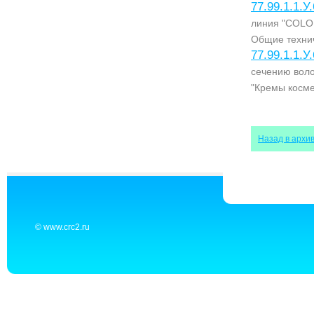
77.99.1.1.У
линия "COLO
Общие технич
77.99.1.1.У
сечению воло
"Кремы косме
Назад в архи
© www.crc2.ru