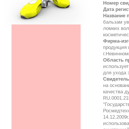
Номер сви
Дата реги
Название 
бальзам у
ломких вол
косметичес
Фирма-изг
продукция 
г.Невинном
Область п
использует
для ухода 
Свидетель
на основан
качества 
RU.0001.21
"Государст
Росмедтехн
14.12.2009
использова