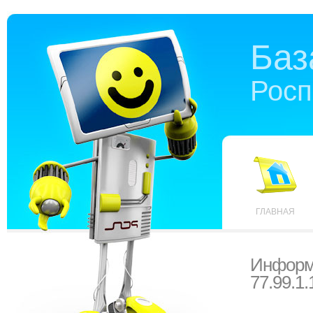
Баз
Росп
ГЛАВНАЯ
Информ
77.99.1.