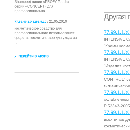
Shampoo) линии «PROFY Touch»
серии «CONCEPT» для
профессионально...
Другая 
/ 21.05.2010
77.99.40.1.У.3293.5.10
косметическое средство для
77.99.1.1.У
профессионального использования:
cредство косметическое для ухода за
INTENSIVE CA
...
"Кремы косме
77.99.1.1.У
ПЕРЕЙТИ В АРХИВ
INTENSIVE CA
"Изделия кос
77.99.1.1.У
CONTROL" се
гигиенически
77.99.1.1.У
ослабленных 
Р 52343-2005
77.99.1.1.У
всех типов д
косметически