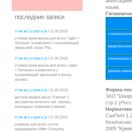
аннотацией
языке.
Гигиениче
последние записи
/ 21.05.2010
77.99.40.1.У.3297.5.10
токсикологиче
стойкая крем-краска для волос "Цвет +
Питание" в комплекте с проявляющей
микробиологи
эмульсией серии "Pal...
/ 21.05.2010
клинические 
77.99.40.1.У.3296.5.10
стойкая крем-краска для волос «Цвет
+ Питание» в комплекте с
физико-химич
проявляющей эмульсией и блонд-
активат...
Фирма-пол
/ 21.05.2010
77.99.40.1.У.3295.5.10
ЗАО "Шварц
детское жидкое мыло "Скиния" с
стр.1 (
Росс
экстрактом зеленого чая, череды,
календулы, ромашки и арники...
Нормативн
СанПиН 1.2
/ 21.05.2010
77.99.40.1.У.3294.5.10
безопаснос
шампунь для волос после
2005 "Крем
окрашивания (After Colouring