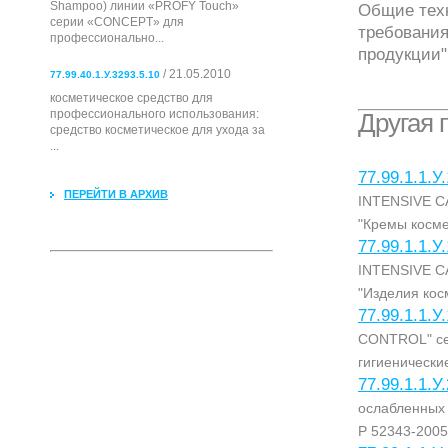
Shampoo) линии «PROFY Touch»
Общие техн
серии «CONCEPT» для
требования
профессионально...
продукции"
/ 21.05.2010
77.99.40.1.У.3293.5.10
косметическое средство для
профессионального использования:
Другая 
cредство косметическое для ухода за
...
77.99.1.1.У
ПЕРЕЙТИ В АРХИВ
INTENSIVE CA
"Кремы косме
77.99.1.1.У
INTENSIVE CA
"Изделия кос
77.99.1.1.У
CONTROL" се
гигиенически
77.99.1.1.У
ослабленных 
Р 52343-2005