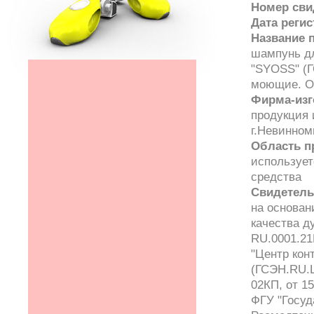
Номер сви
Дата реги
Название 
шампунь дл
"SYOSS" (Г
моющие. О
Фирма-изг
продукция 
г.Невинном
Область п
использует
средства
Свидетель
на основан
качества 
RU.0001.21
"Центр кон
(ГСЭН.RU.Ц
02КП, от 1
ФГУ "Госуд