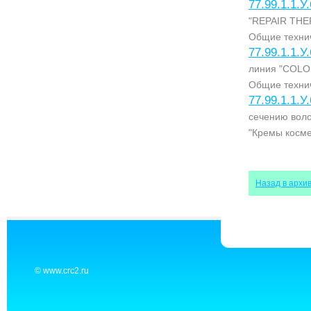
77.99.1.1.У
"REPAIR THER
Общие технич
77.99.1.1.У
линия "COLO
Общие технич
77.99.1.1.У
сечению воло
"Кремы косме
Назад в архи
© www.crc2.ru