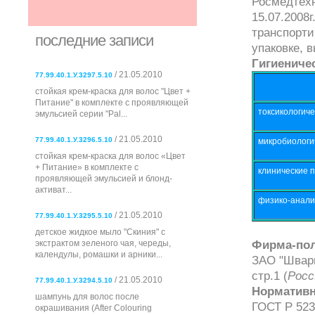
Росмедтехн
15.07.2008
транспорти
последние записи
упаковке, 
Гигиениче
/ 21.05.2010
77.99.40.1.У.3297.5.10
стойкая крем-краска для волос "Цвет +
Питание" в комплекте с проявляющей
токсикологиче
эмульсией серии "Pal...
/ 21.05.2010
77.99.40.1.У.3296.5.10
микробиологи
стойкая крем-краска для волос «Цвет
+ Питание» в комплекте с
клинические 
проявляющей эмульсией и блонд-
активат...
физико-анали
/ 21.05.2010
77.99.40.1.У.3295.5.10
детское жидкое мыло "Скиния" с
Фирма-пол
экстрактом зеленого чая, череды,
календулы, ромашки и арники...
ЗАО "Шварц
стр.1 (
Росс
/ 21.05.2010
77.99.40.1.У.3294.5.10
Нормативн
шампунь для волос после
ГОСТ Р 523
окрашивания (After Colouring