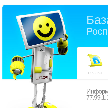
Баз
Росп
ГЛАВНАЯ
Информ
77.99.1.